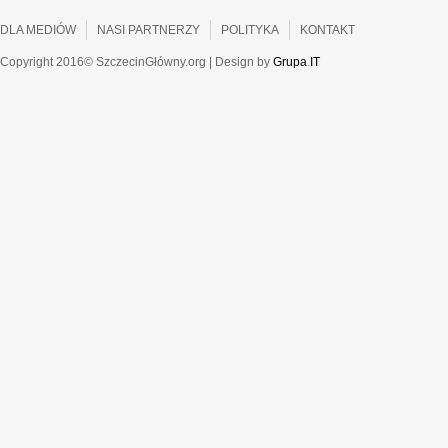
DLA MEDIÓW
NASI PARTNERZY
POLITYKA
KONTAKT
Copyright 2016© SzczecinGłówny.org | Design by
Grupa
.
IT