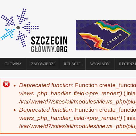
GŁÓWNA
ZAPOWIEDZI
RELACJE
WYWIADY
RECENZJ
Deprecated function
: Function create_functi
KOMUNIKAT O BŁĘDZIE
views_php_handler_field->pre_render()
(lini
/var/www/d7/sites/all/modules/views_php/plu
Deprecated function
: Function create_functi
views_php_handler_field->pre_render()
(lini
/var/www/d7/sites/all/modules/views_php/plu