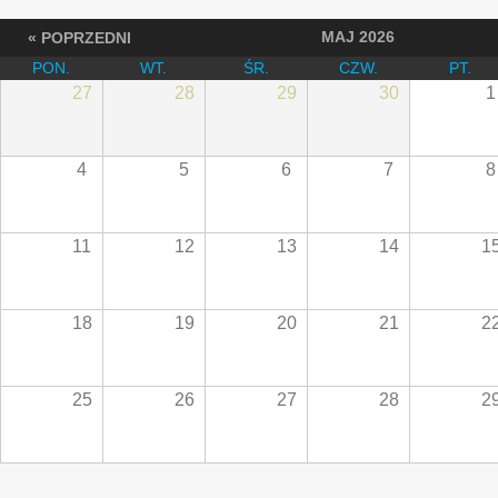
MAJ 2026
« POPRZEDNI
PON.
WT.
ŚR.
CZW.
PT.
27
28
29
30
1
4
5
6
7
8
11
12
13
14
1
18
19
20
21
2
25
26
27
28
2