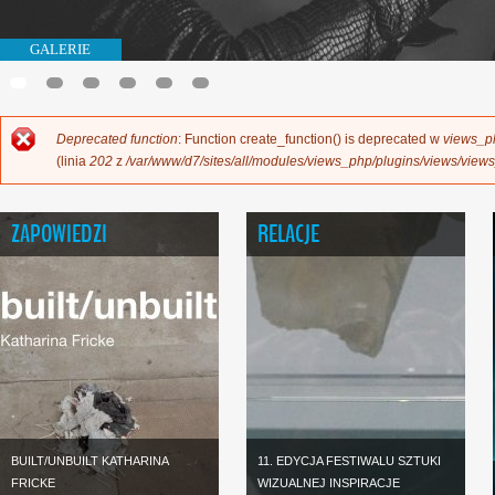
GALERIE
Deprecated function
: Function create_function() is deprecated w
views_p
KOMUNIKAT O BŁĘDZIE
(linia
202
z
/var/www/d7/sites/all/modules/views_php/plugins/views/view
ZAPOWIEDZI
RELACJE
BUILT/UNBUILT KATHARINA
11. EDYCJA FESTIWALU SZTUKI
FRICKE
WIZUALNEJ INSPIRACJE