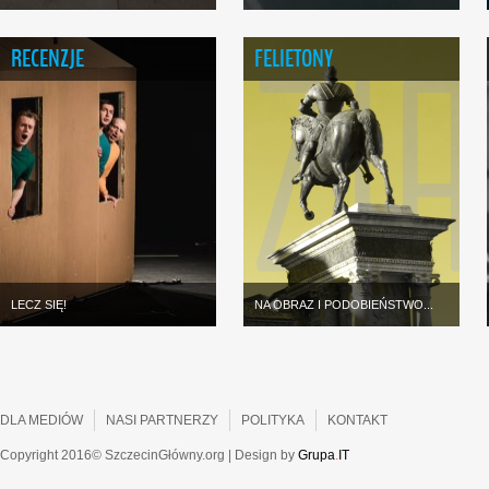
RECENZJE
FELIETONY
LECZ SIĘ!
NA OBRAZ I PODOBIEŃSTWO...
DLA MEDIÓW
NASI PARTNERZY
POLITYKA
KONTAKT
Copyright 2016© SzczecinGłówny.org | Design by
Grupa
.
IT