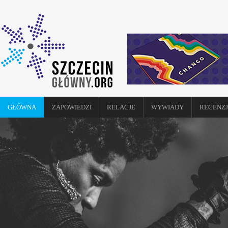
GŁÓWNA
ZAPOWIEDZI
RELACJE
WYWIADY
RECENZJ