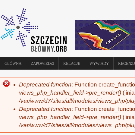
GŁÓWNA
ZAPOWIEDZI
RELACJE
WYWIADY
RECENZJ
Deprecated function
: Function create_functi
KOMUNIKAT O BŁĘDZIE
views_php_handler_field->pre_render()
(lini
/var/www/d7/sites/all/modules/views_php/plu
Deprecated function
: Function create_functi
views_php_handler_field->pre_render()
(lini
/var/www/d7/sites/all/modules/views_php/plu