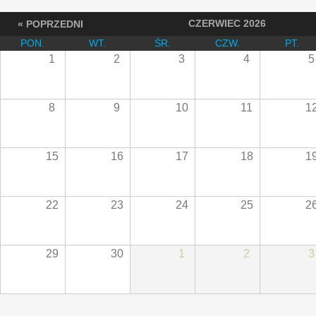
CZERWIEC 2026
« POPRZEDNI
PON.
WT.
ŚR.
CZW.
PT.
1
2
3
4
5
8
9
10
11
1
15
16
17
18
1
22
23
24
25
2
29
30
1
2
3