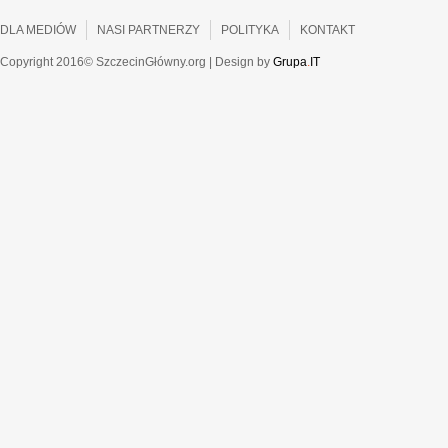
DLA MEDIÓW
NASI PARTNERZY
POLITYKA
KONTAKT
Copyright 2016© SzczecinGłówny.org | Design by
Grupa
.
IT