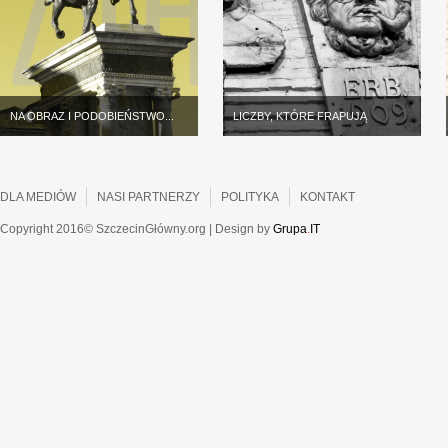
NA OBRAZ I PODOBIEŃSTWO...
LICZBY, KTÓRE FRAPUJĄ
DLA MEDIÓW
NASI PARTNERZY
POLITYKA
KONTAKT
Copyright 2016© SzczecinGłówny.org | Design by
Grupa
.
IT