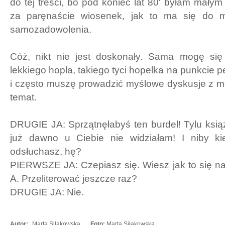
do tej treści, bo pod koniec lat 80' byłam mały
za paręnaście wiosenek, jak to ma się do m
samozadowolenia.
Cóż, nikt nie jest doskonały. Sama mogę si
lekkiego hopla, takiego tyci hopelka na punkcie
i często muszę prowadzić myślowe dyskusje z m
temat.
DRUGIE JA: Sprzątnęłabyś ten burdel! Tylu książe
już dawno u Ciebie nie widziałam! I niby ki
odsłuchasz, hę?
PIERWSZE JA: Czepiasz się. Wiesz jak to się n
A. Przeliterować jeszcze raz?
DRUGIE JA: Nie.
Autor:
Marta Siłakowska
Foto:
Marta Siłakowska