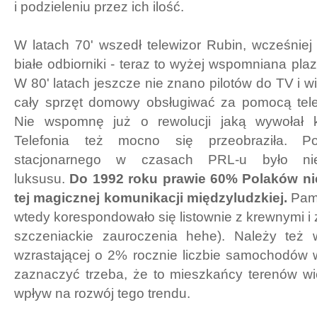
i podzieleniu przez ich ilość.
W latach 70' wszedł telewizor Rubin, wcześnie
białe odbiorniki - teraz to wyżej wspomniana pla
W 80' latach jeszcze nie znano pilotów do TV i wi
cały sprzęt domowy obsługiwać za pomocą tel
Nie wspomnę już o rewolucji jaką wywołał ko
Telefonia też mocno się przeobraziła. Pod
stacjonarnego w czasach PRL-u było nie
luksusu.
Do 1992 roku prawie 60% Polaków ni
tej magicznej komunikacji międzyludzkiej.
Pami
wtedy korespondowało się listownie z krewnymi i
szczeniackie zauroczenia hehe). Należy też
wzrastającej o 2% rocznie liczbie samochodów 
zaznaczyć trzeba, że to mieszkańcy terenów wi
wpływ na rozwój tego trendu.