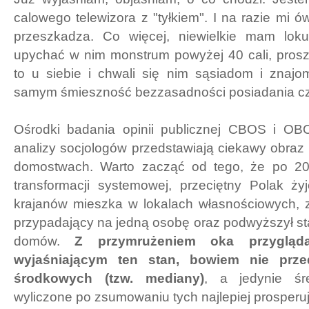
calowego telewizora z "tyłkiem". I na razie mi ó
przeszkadza. Co więcej, niewielkie mam loku
upychać w nim monstrum powyżej 40 cali, prosz
to u siebie i chwali się nim sąsiadom i znaj
samym śmieszność bezzasadności posiadania cz
Ośrodki badania opinii publicznej CBOS i O
analizy socjologów przedstawiają ciekawy obraz
domostwach. Warto zacząć od tego, że po 20-
transformacji systemowej, przeciętny Polak ży
krajanów mieszka w lokalach własnościowych, z
przypadający na jedną osobę oraz podwyższył s
domów.
Z przymrużeniem oka przygląd
wyjaśniającym ten stan, bowiem nie przed
środkowych (tzw. mediany)
, a jedynie śr
wyliczone po zsumowaniu tych najlepiej prosperu