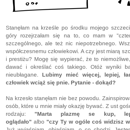
Stanęłam na krześle po środku mojego szczeci
góry rozejrzałam się na to, co mam w "czter
szczególnego, ale też nic niepotrzebnego. Wsz
współczesnemu człowiekowi. A czy jest miarą sz
i prestiżu? Mogę się wypierać, że to niemożliw
dawać i określać coś takiego. Otóż wyniki ba
nieubłagane.
Lubimy mieć więcej, lepiej, ł
człowiek wciąż się pnie. Pytanie - dokąd?
Na krzesło stanęłam nie bez powodu. Zainspirow
osób, które u mnie miały okazję bywać. Z ust goś
rodzaju:
"Marta plazmę se kup, lep
oglądało"
albo
"czy Ty w ogóle coś widzisz w
Już wyjaśniam, objaśniam, o co chodzi. Jest