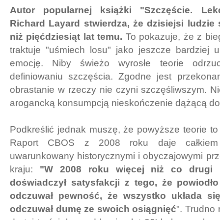
Autor popularnej książki "Szczęście. Lek
Richard Layard stwierdza, że dzisiejsi ludzie
niż pięćdziesiąt lat temu.
To pokazuje, że z bie
traktuje "uśmiech losu" jako jeszcze bardziej 
emocję. Niby świeżo wyrosłe teorie odrzuc
definiowaniu szczęścia. Zgodne jest przekona
obrastanie w rzeczy nie czyni szczęśliwszym. Ni
arogancką konsumpcją nieskończenie dążącą do
Podkreślić jednak muszę, że powyższe teorie t
Raport CBOS z 2008 roku daje całkiem
uwarunkowany historycznymi i obyczajowymi p
kraju:
"W 2008 roku więcej niż co drugi P
doświadczył satysfakcji z tego, że powiodło
odczuwał pewność, że wszystko układa się
odczuwał dumę ze swoich osiągnięć
". Trudno