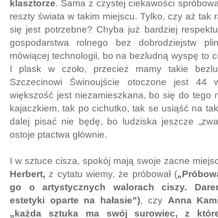
klasztorze
. Sama z czystej ciekawości spróbow
reszty świata w takim miejscu. Tylko, czy aż tak
się jest potrzebne? Chyba już bardziej respektu
gospodarstwa rolnego bez dobrodziejstw plim
mówiącej technologii, bo na bezludną wyspę to ci
I plask w czoło, przecież mamy takie bezlu
Szczecinowi Świnoujście otoczone jest 44 
większość jest niezamieszkana, bo się do tego 
kajaczkiem, tak po cichutko, tak se usiąść na takie
dalej pisać nie będę, bo ludziska jeszcze „zwa
ostoje ptactwa głównie.
I w sztuce cisza, spokój mają swoje zacne miejs
Herbert,
z cytatu wiemy, że próbował (
„Próbow
go o artystycznych walorach ciszy. Dare
estetyki oparte na hałasie”)
, czy
Anna Kam
„każda sztuka ma swój surowiec, z które