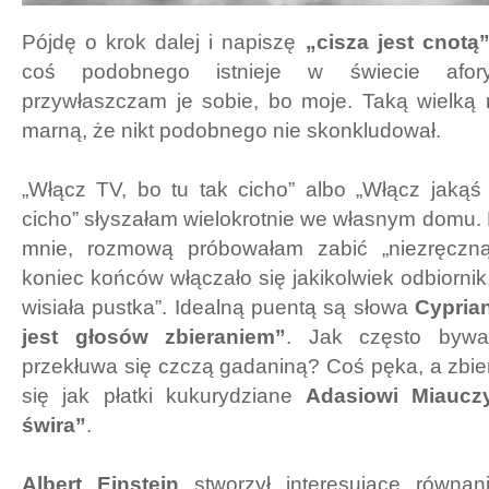
Pójdę o krok dalej i napiszę
„cisza jest cnotą
coś podobnego istnieje w świecie afor
przywłaszczam je sobie, bo moje. Taką wielką
marną, że nikt podobnego nie skonkludował.
„Włącz TV, bo tu tak cicho” albo „Włącz jakąś
cicho” słyszałam wielokrotnie we własnym domu.
mnie, rozmową próbowałam zabić „niezręczną 
koniec końców włączało się jakikolwiek odbiornik
wisiała pustka”. Idealną puentą są słowa
Cypria
jest głosów zbieraniem”
. Jak często bywa
przekłuwa się czczą gadaniną? Coś pęka, a zbie
się jak płatki kukurydziane
Adasiowi Miaucz
świra”
.
Albert Einstein
stworzył interesujące równa