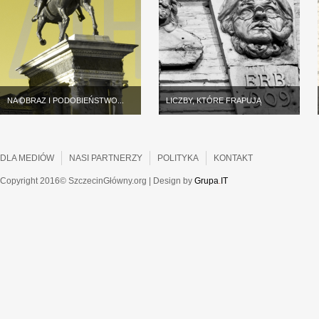
NA OBRAZ I PODOBIEŃSTWO...
LICZBY, KTÓRE FRAPUJĄ
DLA MEDIÓW
NASI PARTNERZY
POLITYKA
KONTAKT
Copyright 2016© SzczecinGłówny.org | Design by
Grupa
.
IT