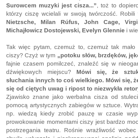
Surowcem muzyki jest cisza...”
, toż to dopier
którzy ciszę wcielali w swoją twórczość. Robili 
Nietzsche, Milan Rúfus, John Cage, Virgi
Michajłowicz Dostojewski, Evelyn Glennie
i wie
Tak więc pytam, czemuż to, czemuż tak mało 
ciszy? Czyż w tym
„potoku słów, brzdęków, ję
fajnie czasem pomilczeć, znaleźć się w nieoga
dźwiękowych miejscu?
Mówi się, że sztu
słuchania innych to coś wielkiego. Mówi się,
się od ciętych uwag i ripost to niezwykła ret
Zjawisko znane jako werbalna cisza od stuleci
pomocą artystycznych zabiegów w sztuce. Wytra
np. wiedzą kiedy zrobić pauzę w czasie wypo
prowokowanie momentami ciszy jest bardzo mo
postrzegania teatru. Rośnie wrażliwość wobec