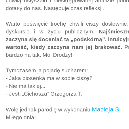
chwilą usłyszało i nieskrępowanej analizie podd
dotarły do nas. Następuje czas refleksji.
Warto poświęcić trochę chwili ciszy dosłownie
dyskursie i w życiu publicznym.
Najśmieszn
zaczyna się doceniać tą „podskórną”, intuicyj
wartość, kiedy zaczyna nam jej brakować.
Pr
bardzo na tak, Moi Drodzy!
Tymczasem ja pojadę sucharem:
- Jaka piosenka ma w sobie ciszę?
- Nie ma takiej...
- Jest.
„
Cichosza” Grzegorza T.
Macieja S.
Wolę jednak parodię w wykonaniu
Miłego dnia!