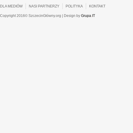
DLA MEDIÓW
NASI PARTNERZY
POLITYKA
KONTAKT
Copyright 2016© SzczecinGłówny.org | Design by
Grupa
.
IT