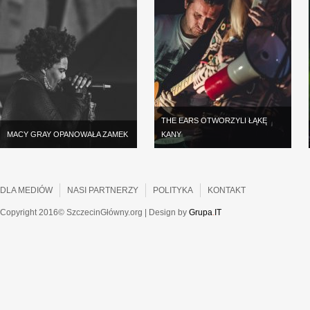
THE EARS OTWORZYLI ŁĄKĘ
MACY GRAY OPANOWAŁA ZAMEK
KANY
DLA MEDIÓW
NASI PARTNERZY
POLITYKA
KONTAKT
Copyright 2016© SzczecinGłówny.org | Design by
Grupa
.
IT