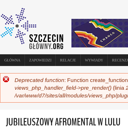
GŁÓWNA
ZAPOWIEDZI
RELACJE
WYWIADY
RECENZJ
Deprecated function
: Function create_function
KOMUNIKAT O BŁĘDZIE
views_php_handler_field->pre_render()
(linia
/var/www/d7/sites/all/modules/views_php/plug
JUBILEUSZOWY AFROMENTAL W LULU