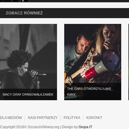
ZOBACZ RÓWNIEŻ
THE EARS OTWORZYLI ŁĄKĘ
MACY GRAY OPANOWAŁA ZAMEK
KANY
DLA MEDIÓW
NASI PARTNERZY
POLITYKA
KONTAKT
Copyright 2016© SzczecinGłówny.org | Design by
Grupa
.
IT