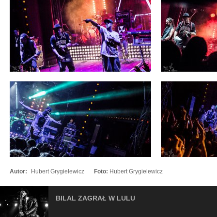
Autor:
Hubert Grygielewicz
Foto:
Hubert Grygielewicz
BILAL ZAGRAŁ W LULU