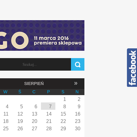
Szukaj
FORMULARZ WYSZUKIWANIA
»
SIERPIEŃ
W
Ś
C
P
S
N
1
2
4
5
6
7
8
9
11
12
13
14
15
16
18
19
20
21
22
23
25
26
27
28
29
30