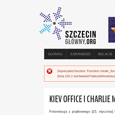
GŁÓWNA
ZAPOWIEDZI
RELACJE
Deprecated function
: Function create_fun
KOMUNIKAT O BŁĘDZIE
(linia
202
z
/var/www/d7/sites/all/module
KIEV OFFICE I CHARLI
Fotorelacja z piątkowego (23. stycznia)