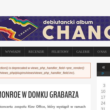
WYWIADY
RECENZJE
FELIETONY
GALERIE
O NAS
«
ction() is deprecated w
views_php_handler_field->pre_render()
s/views_php/plugins/views/views_php_handler_field.inc
).
P
3
E MONROE W DOMKU GRABARZA
10
17
24
 koncertu zespołu Kiev Office, który wystąpił w ramach
31