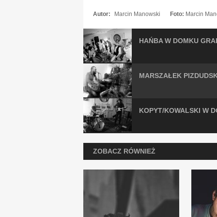
Autor:
Marcin Manowski
Foto:
Marcin Man
HAŃBA W DOMKU GRA
MARSZAŁEK PIZDUDSKI
KOPYT/KOWALSKI W 
ZOBACZ RÓWNIEŻ