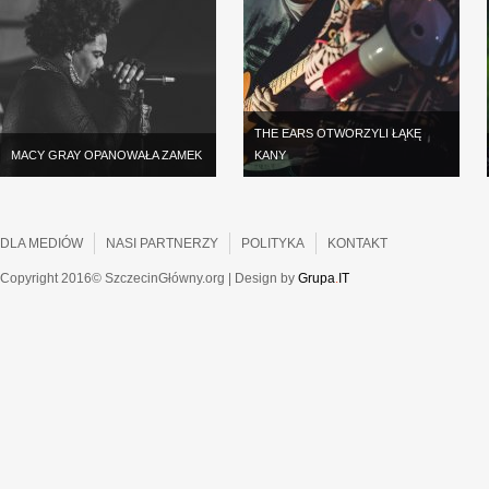
THE EARS OTWORZYLI ŁĄKĘ
MACY GRAY OPANOWAŁA ZAMEK
KANY
DLA MEDIÓW
NASI PARTNERZY
POLITYKA
KONTAKT
Copyright 2016© SzczecinGłówny.org | Design by
Grupa
.
IT