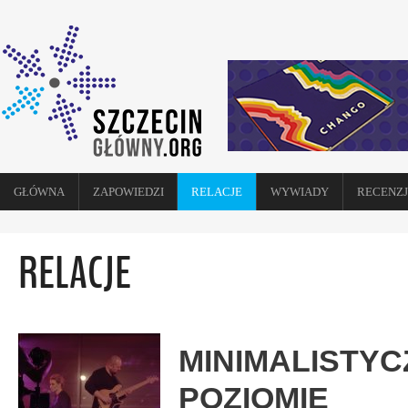
GŁÓWNA
ZAPOWIEDZI
RELACJE
WYWIADY
RECENZJ
RELACJE
MINIMALISTY
POZIOMIE