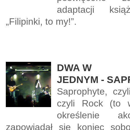
adaptacji ksią
„Filipinki, to my!”.
DWA W
JEDNYM - SAP
Saprophyte, czyl
czyli Rock (to
określenie ak
zapowiadał się koniec sobot