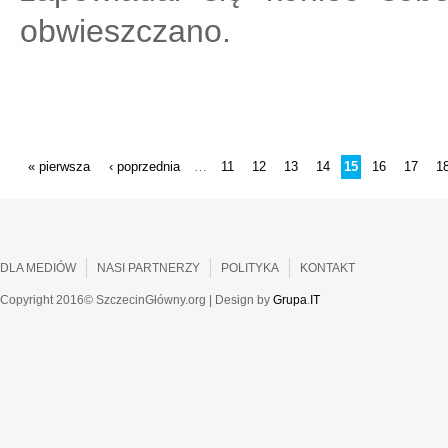
obwieszczano.
STRONY
« pierwsza
‹ poprzednia
11
12
13
14
15
16
17
1
…
DLA MEDIÓW
NASI PARTNERZY
POLITYKA
KONTAKT
Copyright 2016© SzczecinGłówny.org | Design by
Grupa
.
IT