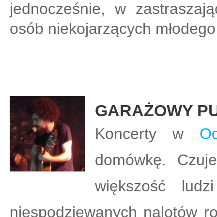
jednocześnie, w zastraszają
osób niekojarzących młodego 
GARAŻOWY PU
Koncerty w
O
domówkę. Czujes
większość lud
niespodziewanych nalotów rod