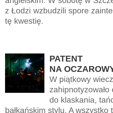
angielskim. W sobotę w Szcze
z Łodzi wzbudzili spore zaint
tę kwestię.
PATENT
NA OCZAROW
W piątkowy wiecz
zahipnotyzowało 
do klaskania, tań
bałkańskim stylu. A wszystko t