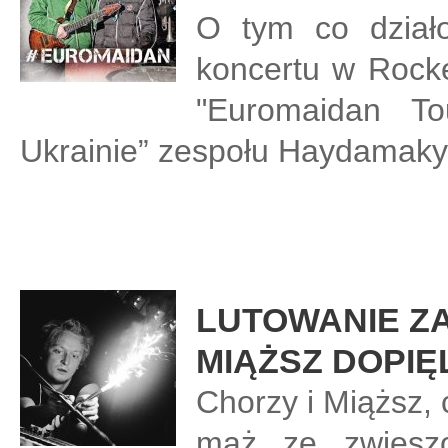
O tym co działo
koncertu w Rocke
"Euromaidan T
Ukrainie” zespołu Haydamaky
LUTOWANIE ZA
MIĄŻSZ DOPIĘ
Chorzy i Miąższ,
mąż ze zwiesz