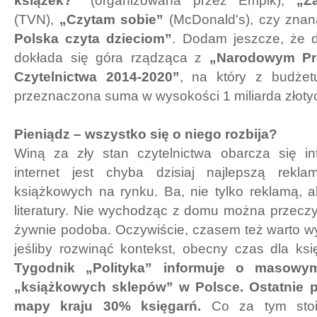
książek?”
(organizowana przez Empik),
„Z
(TVN),
„Czytam sobie”
(McDonald's), czy znan
Polska czyta dzieciom”
. Dodam jeszcze, że 
dokłada się góra rządząca z
„Narodowym P
Czytelnictwa 2014-2020”
, na który z budże
przeznaczona suma w wysokości 1 miliarda złoty
Pieniądz – wszystko się o niego rozbija?
Winą za zły stan czytelnictwa obarcza się int
internet jest chyba dzisiaj najlepszą rekl
książkowych na rynku. Ba, nie tylko reklamą, 
literatury. Nie wychodząc z domu można przeczyt
żywnie podoba. Oczywiście, czasem też warto wy
jeśliby rozwinąć kontekst, obecny czas dla księg
Tygodnik „Polityka” informuje o masowy
„książkowych sklepów” w Polsce. Ostatnie p
mapy kraju 30% księgarń.
Co za tym stoi