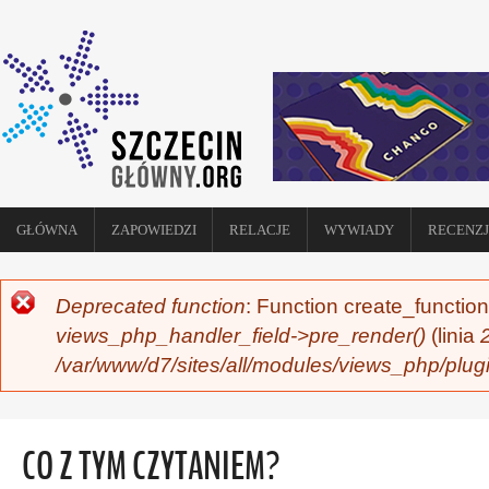
GŁÓWNA
ZAPOWIEDZI
RELACJE
WYWIADY
RECENZJ
Deprecated function
: Function create_function
KOMUNIKAT O BŁĘDZIE
views_php_handler_field->pre_render()
(linia
/var/www/d7/sites/all/modules/views_php/plug
CO Z TYM CZYTANIEM?