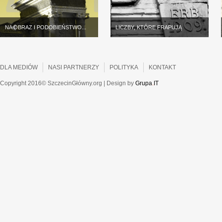
NA OBRAZ I PODOBIEŃSTWO...
LICZBY, KTÓRE FRAPUJĄ
DLA MEDIÓW
NASI PARTNERZY
POLITYKA
KONTAKT
Copyright 2016© SzczecinGłówny.org | Design by
Grupa
.
IT