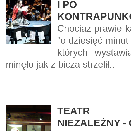
I PO
KONTRAPUNK
Chociaż prawie ka
"o dziesięć minut 
których wystawi
minęło jak z bicza strzelił..
TEATR
NIEZALEŻNY - 