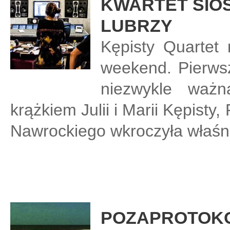
KWARTET SIÓ
LUBRZY
Kępisty Quartet
weekend. Pierwsz
niezwykle waż
krążkiem Julii i Marii Kępist
Nawrockiego wkroczyła właśn
POZAPROTOK