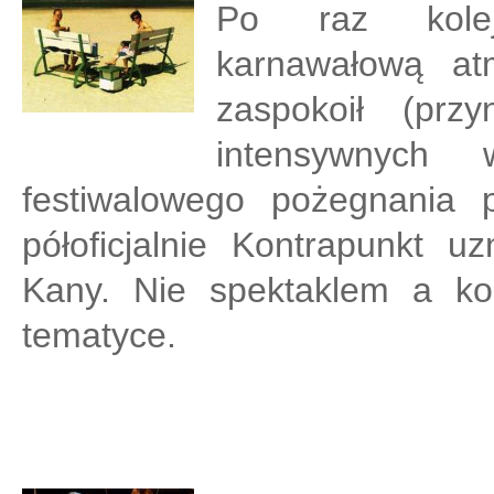
Po raz kolej
karnawałową at
zaspokoił (prz
intensywnych 
festiwalowego pożegnania p
półoficjalnie Kontrapunkt 
Kany. Nie spektaklem a kon
tematyce.