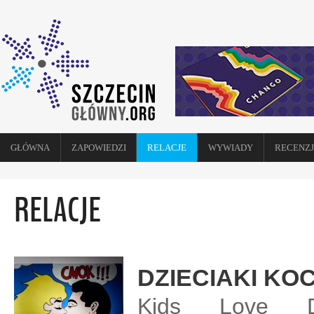
GŁÓWNA
ZAPOWIEDZI
RELACJE
WYWIADY
RECENZJ
RELACJE
DZIECIAKI KO
Kids Love D