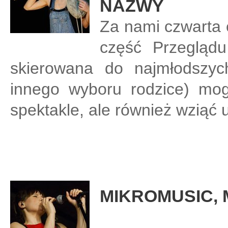
NAZWY
Za nami czwarta 
część Przeglą
skierowana do najmłodszyc
innego wyboru rodzice) mogl
spektakle, ale również wziąć 
MIKROMUSIC,