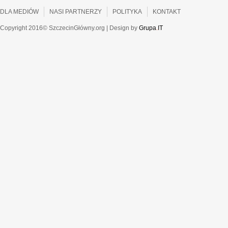
DLA MEDIÓW
NASI PARTNERZY
POLITYKA
KONTAKT
Copyright 2016© SzczecinGłówny.org | Design by
Grupa
.
IT