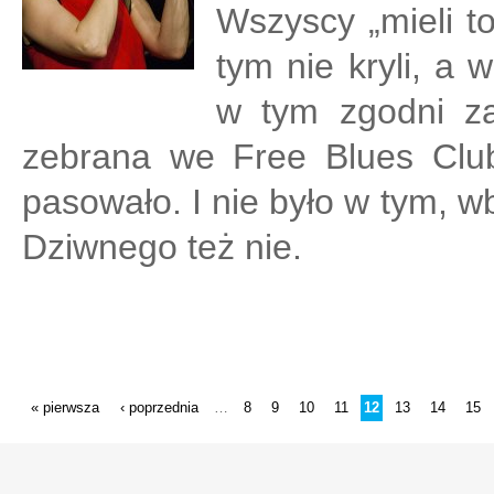
Wszyscy „mieli to
tym nie kryli, a 
w tym zgodni zar
zebrana we Free Blues Clu
pasowało. I nie było w tym, 
Dziwnego też nie.
STRONY
« pierwsza
‹ poprzednia
8
9
10
11
12
13
14
15
…