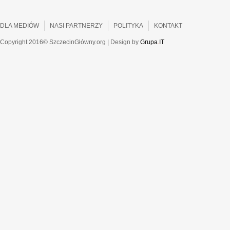
DLA MEDIÓW
NASI PARTNERZY
POLITYKA
KONTAKT
Copyright 2016© SzczecinGłówny.org | Design by
Grupa
.
IT