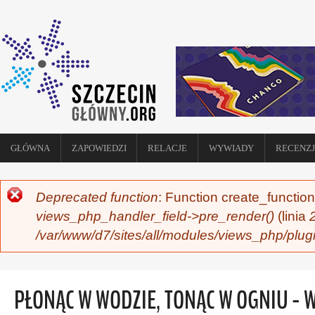
GŁÓWNA
ZAPOWIEDZI
RELACJE
WYWIADY
RECENZJ
Deprecated function
: Function create_function
KOMUNIKAT O BŁĘDZIE
views_php_handler_field->pre_render()
(linia
/var/www/d7/sites/all/modules/views_php/plug
PŁONĄC W WODZIE, TONĄC W OGNIU - 