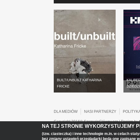
BUILT/UNBUILT KATHARINA
KALIBER
FRICKE
DZIEDZ
DLA MEDIÓW
NASI PARTNERZY
POLITYK
Copyright 2016© SzczecinGłówny.org | Design by
NA TEJ STRONIE WYKORZYSTUJEMY PL
(tzw. ciasteczka) i inne technologie m.in. w celach st
bez zmiany ustawień przeglądarki będą one zapisane w p