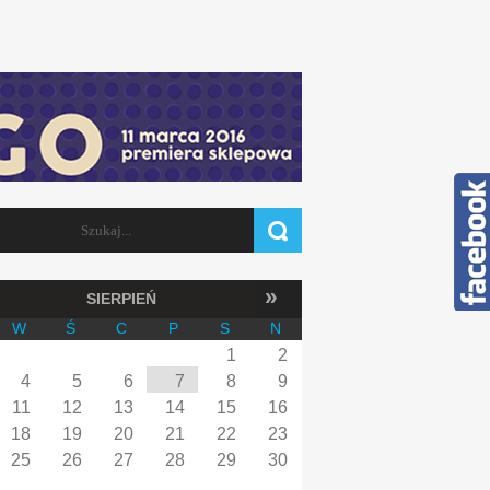
Szukaj
FORMULARZ WYSZUKIWANIA
»
SIERPIEŃ
W
Ś
C
P
S
N
1
2
4
5
6
7
8
9
11
12
13
14
15
16
18
19
20
21
22
23
25
26
27
28
29
30