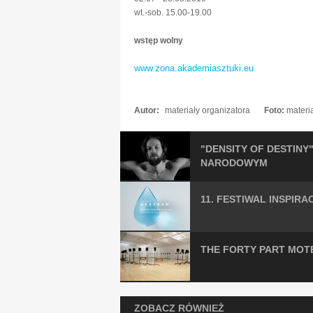
wt.-sob. 15.00-19.00
wstęp wolny
www.zona.akademiasztuki.eu
Autor:
materiały organizatora
Foto:
materi
"DENSITY OF DESTINY
NARODOWYM
11. FESTIWAL INSPIRA
THE FORTY PART MOTE
ZOBACZ RÓWNIEŻ