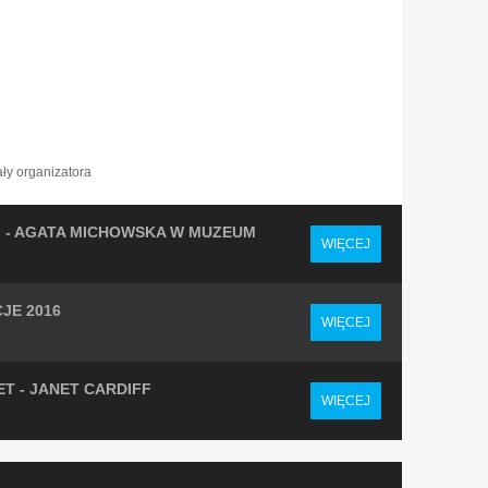
ały organizatora
" - AGATA MICHOWSKA W MUZEUM
WIĘCEJ
CJE 2016
WIĘCEJ
T - JANET CARDIFF
WIĘCEJ