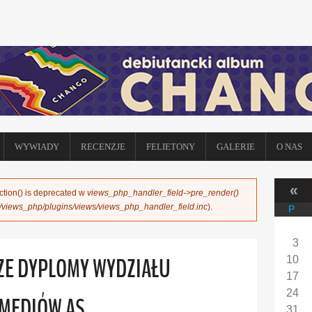
WYWIADY
RECENZJE
FELIETONY
GALERIE
O NAS
«
ction() is deprecated w
views_php_handler_field->pre_render()
s/views_php/plugins/views/views_php_handler_field.inc
).
P
3
SZE DYPLOMY WYDZIAŁU
10
17
24
 MEDIÓW AS
31