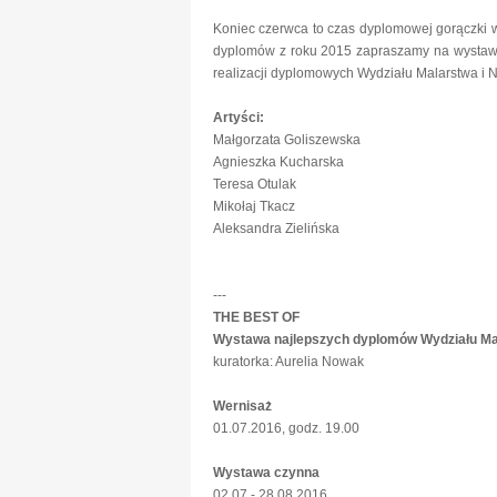
Koniec czerwca to czas dyplomowej gorączki w
dyplomów z roku 2015 zapraszamy na wystaw
realizacji dyplomowych Wydziału Malarstwa i 
Artyści:
Małgorzata Goliszewska
Agnieszka Kucharska
Teresa Otulak
Mikołaj Tkacz
Aleksandra Zielińska
---
THE BEST OF
Wystawa najlepszych dyplomów Wydziału Ma
kuratorka: Aurelia Nowak
Wernisaż
01.07.2016, godz. 19.00
Wystawa czynna
02.07 - 28.08.2016