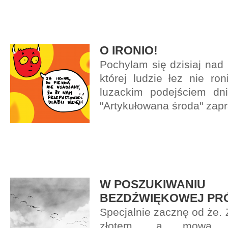
O IRONIO!
Pochylam się dzisiaj nad i
której ludzie łez nie ron
luzackim podejściem dni
"Artykułowana środa" zap
W POSZUKIWANIU
BEZDŹWIĘKOWEJ PR
Specjalnie zacznę od że. 
złotem, a mowa s