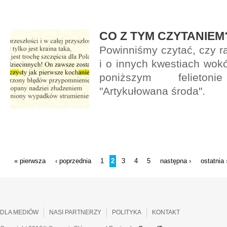
CO Z TYM CZYTANIEM
Powinniśmy czytać, czy r
i o innych kwestiach wokó
poniższym felieto
"Artykułowana środa".
STRONY
« pierwsza
‹ poprzednia
1
2
3
4
5
następna ›
ostatnia 
DLA MEDIÓW
NASI PARTNERZY
POLITYKA
KONTAKT