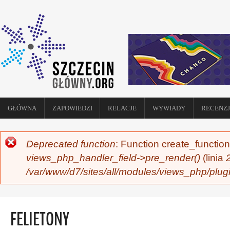
GŁÓWNA
ZAPOWIEDZI
RELACJE
WYWIADY
RECENZJ
Deprecated function
: Function create_function
KOMUNIKAT O BŁĘDZIE
views_php_handler_field->pre_render()
(linia
/var/www/d7/sites/all/modules/views_php/plug
FELIETONY