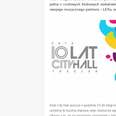
jedna z czołowych klubowych wokalistek
swojego muzycznego partnera – LEXa, wp
Klub City Hall jeszcze o godzinie 23.30 mógł 
urodziny to huczna impreza, więc można by sądz
Obawy o to, że szczecinianie zapomnieli o tak