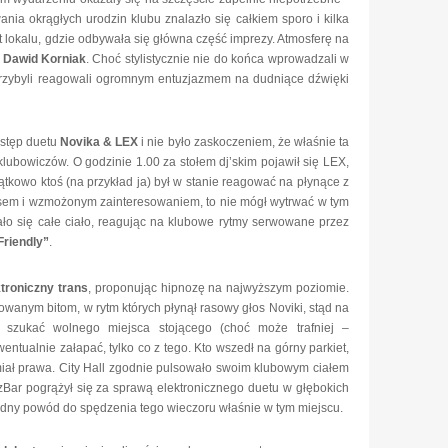
nia okrągłych urodzin klubu znalazło się całkiem sporo i kilka
et lokalu, gdzie odbywała się główna część imprezy. Atmosferę na
i
Dawid Korniak
. Choć stylistycznie nie do końca wprowadzali w
 przybyli reagowali ogromnym entuzjazmem na dudniące dźwięki
ystęp duetu
Novika & LEX
i nie było zaskoczeniem, że właśnie ta
klubowiczów. O godzinie 1.00 za stołem dj’skim pojawił się LEX,
ątkowo ktoś (na przykład ja) był w stanie reagować na płynące z
lsem i wzmożonym zainteresowaniem, to nie mógł wytrwać w tym
ało się całe ciało, reagując na klubowe rytmy serwowane przez
riendly”
.
ktroniczny trans
, proponując hipnozę na najwyższym poziomie.
wanym bitom, w rytm których płynął rasowy głos Noviki, stąd na
 szukać wolnego miejsca stojącego (choć może trafniej –
ntualnie załapać, tylko co z tego. Kto wszedł na górny parkiet,
 miał prawa. City Hall zgodnie pulsowało swoim klubowym ciałem
Bar pogrążył się za sprawą elektronicznego duetu w głębokich
odny powód do spędzenia tego wieczoru właśnie w tym miejscu.