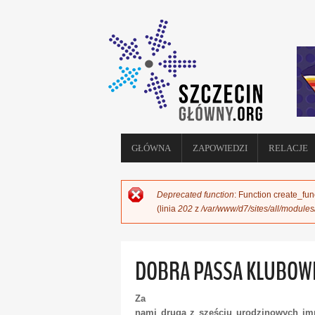
GŁÓWNA
ZAPOWIEDZI
RELACJE
Deprecated function
: Function create_fun
KOMUNIKAT O BŁĘDZIE
(linia
202
z
/var/www/d7/sites/all/module
DOBRA PASSA KLUBOWE
Za
nami druga z sześciu urodzinowych impr