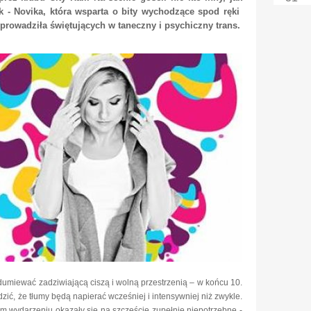
 - Novika, która wsparta o bity wychodzące spod ręki
rowadziła świętujących w taneczny i psychiczny trans.
zdumiewać zadziwiającą ciszą i wolną przestrzenią – w końcu 10.
ić, że tłumy będą napierać wcześniej i intensywniej niż zwykle.
im wydarzeniu okazały się na szczęście zupełnie niepotrzebne -