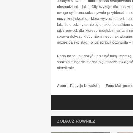
Jednym słowem –
dobra passa świętowania 
niespodzianki, jakie City szykuje dla nas w
owego cyklu ma sukcesywnie przybierać na si
muzycznej eksplozji, która wyrzuci nas z klub
fakt, że urodziny to nie byle jakie, bo całkie
jakiś powód, dla którego mogłoby nas tam nie
sprawa dotyczy klubu nie innego, jak właśnie
gdzieś daleko stąd. To już sprawa oczywista –
Rada na to, jak dożyć i przeżyć taką imprezę 
spokojnie będzie można się jeszcze rozkręcić
określenie.
Autor:
Patrycja Kowalska
Foto:
Mat. promo
ZOBACZ RÓWNIEŻ