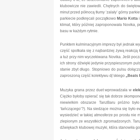
klubowicze nie zawiedli. Chętnych do świętowa
minut przed północą tłumy ‘zalały’ górny parki
parkiecie podkręcali początkowo
Mario Kotta
klimat, który później zaproponowała Novika,
basu w każdym rytmie.
Punktem kulminacyjnym imprezy był jednak w
część spotkała się z najbardziej żywą reakcją 
a tuż przy nim wyczekiwana Novika. Jeśli pocz
ich strony dźwięki jedynie przyspieszonym pu
stanie zbyt długo. Stopniowo do pulsu dołącz
zaproszoną część kolektywu dj’skiego
„Beats F
Muzyka grana przez duet wprowadzała w
ele
Ciężko byłoby opierać się tak dobrze skompono
niewielkim obszarze TanzBaru próżno było
‘tańczącego’?). Na siedzące można się było ewe
wysiedzieć w takiej atmosferze po prostu nie
zlepionym ze wszystkich zgromadzonych. Tanz
dźwiękach klubowej muzyki, która stanowiła g