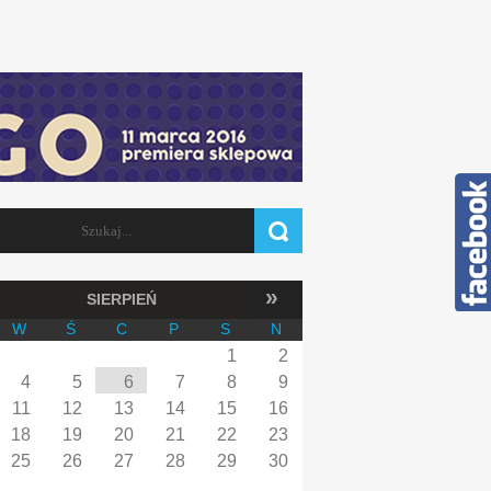
Szukaj
FORMULARZ WYSZUKIWANIA
»
SIERPIEŃ
W
Ś
C
P
S
N
1
2
4
5
6
7
8
9
11
12
13
14
15
16
18
19
20
21
22
23
25
26
27
28
29
30