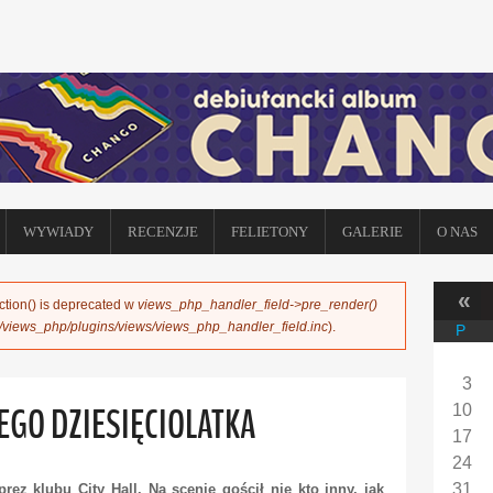
WYWIADY
RECENZJE
FELIETONY
GALERIE
O NAS
«
ction() is deprecated w
views_php_handler_field->pre_render()
s/views_php/plugins/views/views_php_handler_field.inc
).
P
3
GO DZIESIĘCIOLATKA
10
17
24
31
ez klubu City Hall. Na scenie gościł nie kto inny, jak