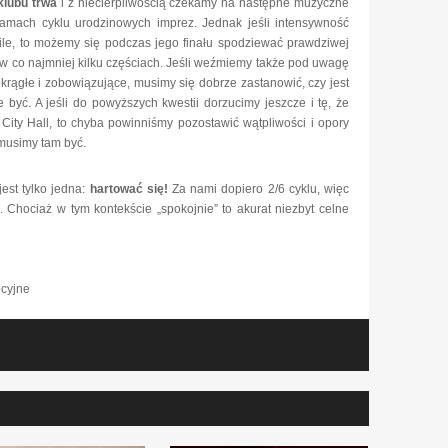
klubu trwa
i z niecierpliwością czekamy na następne muzyczne
 ramach cyklu urodzinowych imprez. Jednak jeśli intensywność
le, to możemy się podczas jego finału spodziewać prawdziwej
u w co najmniej kilku częściach. Jeśli weźmiemy także pod uwagę
m okrągłe i zobowiązujące, musimy się dobrze zastanowić, czy jest
 być. A jeśli do powyższych kwestii dorzucimy jeszcze i tę, że
 City Hall, to chyba powinniśmy pozostawić wątpliwości i opory
 musimy tam być.
jest tylko jedna:
hartować się!
Za nami dopiero 2/6 cyklu, więc
. Chociaż w tym kontekście „spokojnie” to akurat niezbyt celne
cyjne