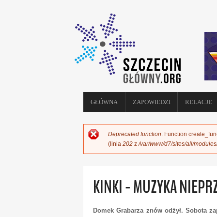
GŁÓWNA
ZAPOWIEDZI
RELACJE
Deprecated function
: Function create_fun
KOMUNIKAT O BŁĘDZIE
(linia
202
z
/var/www/d7/sites/all/module
KINKI - MUZYKA NIEP
Domek Grabarza znów odżył. Sobota zapr