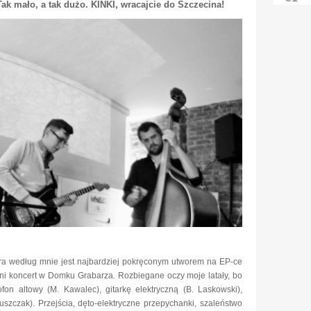
Tak mało, a tak dużo. KINKI, wracajcie do Szczecina!
óra według mnie jest najbardziej pokręconym utworem na EP-ce
tni koncert w Domku Grabarza. Rozbiegane oczy moje latały, bo
fon altowy (M. Kawalec), gitarkę elektryczną (B. Laskowski),
uszczak). Przejścia, dęto-elektryczne przepychanki, szaleństwo