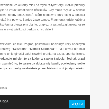
żeniami, co autorzy mieli na myśli. "Styka" czyli krótkie przerwy
tyka" a zaraz łomot pełen dźwięków. Czy może "Styka" w sensie
nowe rejony poszukiwań, które niedawno dały efekt w postaci
rgia? Na pewno. Bardzo żywe tempo. Fragmenty, gdzie każdy z
sofon na pierwszym planie, drapieżna wstawka gitarowa, ostre
na w swej wielkości perkusja. I co dalej?
 wszystko, co mieli zagrać, postanowili nacieszyć uszy obecnych
ać nazwę.
"Szczecin"
,
"Domek Grabarza"
? Tytuł chyba nie miał
ne umiejętności całej czwórki grania na czuja, spontanicznie,
dawało mi się, że są jakby w swoim świecie. Jednak drzwi
 rozumieć to, że wszyscy dobrze się bawili, powiedzmy sobie
ieci przez osoby nastoletnie po osobistości w dojrzałym wieku.
owski
ARZA
WIĘCEJ