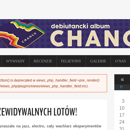
WYWIADY
RECENZJE
FELIETONY
GALERIE
O NAS
«
ction() is deprecated w
views_php_handler_field->pre_render()
s/views_php/plugins/views/views_php_handler_field.inc
).
P
3
RZEWIDYWALNYCH LOTÓW!
10
17
24
aszała na jazz, electro, cały wachlarz eksperymentów
31