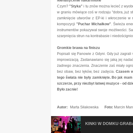
Nienasycenie nakarmione
Czym?
"Styka"
i tu znów można lecieć z wyobra
w graniu mówiące coś w rodzaju "dobra, już s
zamknięcie utworów z EP-ki i wkroczenie w 
kompozycji
"Puchar Michałkow"
. Świeża ene
instrumentów pokazywał swoje możliwości. Sak
szarpnięcia strun na kontrabasie i niedoścignio
Gromkie brawa na finiszu
Popisali się Panowie z Gdyni. Gdy już zagrali
improwizacją. Zastanawiano się jaką jej nad
żadnego znaczenia. Znaczenie zaś miały ogrom
bez obaw, bez lęków, bez zadęcia.
Czasem wy
tego świata nie były zamknięte. Bo jak mam
szczerze, przy niezbyt łatwej muzyce - od dz
Było zacnie!
Autor:
Marta Siłakowska
Foto:
Marcin Man
KINKI W DOMKU GRAB