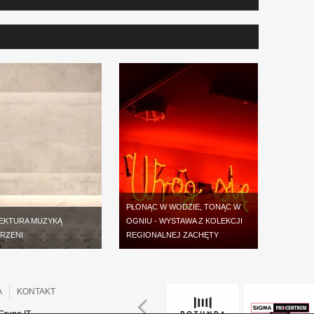
PŁONĄC W WODZIE, TONĄC W
EKTURA MUZYKĄ
OGNIU - WYSTAWA Z KOLEKCJI
RZENI
REGIONALNEJ ZACHĘTY
A
KONTAKT