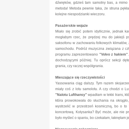
dźwięków, gdzieś tam samotny bas, a mimo 
metoda! Metoda pewnie taka, że struna pękła
kolejne niespodzianki wieczoru.
Pasażerskie wojaże
Miało się zrobić potem idyllicznie, jednak 
mogłabym rzec, że prędzej mu do jakiejś ps
saksofonu w zachowaniu folkowych klimatów, z
samochodu. Podróż muzyczna związana z czt
programu zaprezentowano
"Volvo z hakiem"
dochodzącymi później. Tu oprócz sekcji dęt
grania, czy raczej współgrania.
Mieszające się rzeczywistości
Yassowania ciąg dalszy. Tym razem skojarze
miały coś z lotu samolotu. A czy chodzi o L
"Nalotu Lufthansy"
wpadłam w lekki trans, któr
która prowokowała do słuchania na okrągło, 
wystrzelić w przestrzeń kosmiczną, bo o to
koncertową. Kołysanka? Być może, ale nie pr
było myśleć o spaniu, bo czekałam, łaknęłam j