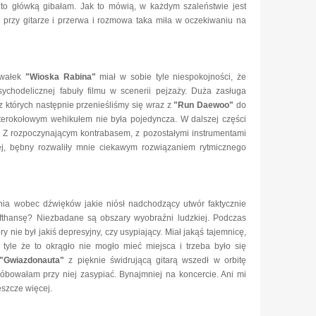
to główką gibałam. Jak to mówią, w każdym szaleństwie jest
 przy gitarze i przerwa i rozmowa taka miła w oczekiwaniu na
kawałek
"Wioska Rabina"
miał w sobie tyle niespokojności, że
ychodelicznej fabuły filmu w scenerii pejzaży. Duża zasługa
 których następnie przenieśliśmy się wraz z
"Run Daewoo"
do
erokołowym wehikułem nie była pojedyncza. W dalszej części
. Z rozpoczynającym kontrabasem, z pozostałymi instrumentami
ej, bębny rozwaliły mnie ciekawym rozwiązaniem rytmicznego
nia wobec dźwięków jakie niósł nadchodzący utwór faktycznie
ufthansę? Niezbadane są obszary wyobraźni ludzkiej. Podczas
y nie był jakiś depresyjny, czy usypiający. Miał jakąś tajemnicę,
tyle że to okrągło nie mogło mieć miejsca i trzeba było się
"Gwiazdonauta"
z pięknie świdrującą gitarą wszedł w orbitę
óbowałam przy niej zasypiać. Bynajmniej na koncercie. Ani mi
eszcze więcej.