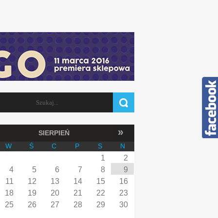
Szukaj
FORMULARZ WYSZUKIWANIA
»
SIERPIEŃ
W
Ś
C
P
S
N
1
2
4
5
6
7
8
9
11
12
13
14
15
16
18
19
20
21
22
23
25
26
27
28
29
30