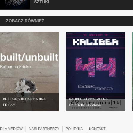
SZTUKI
ZOBACZ RÓWNIEŻ
BUILT/UNBUILT KATHARINA
KALIBER 44 WYSTĄPI NA
FRICKE
DZIEDZIŃCU ZAMKU
DLA MEDIÓW
NASI PARTNERZY
POLITYKA
KONTAKT