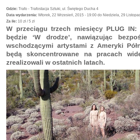
Gdzie:
Trafo - Trafostacja Sztuki, ul. Świętego Ducha 4
Data wydarzenia:
Wtorek, 22 Wrzesień, 2015 - 19:00
do
Niedziela, 29 Listopa
Za ile:
10 zł / 5 zł
W przeciągu trzech miesięcy PLUG I
będzie ‘W drodze’, nawiązując bezpoś
wschodzącymi artystami z Ameryki Pół
będą skoncentrowane na pracach wideo
zrealizowali w ostatnich latach.