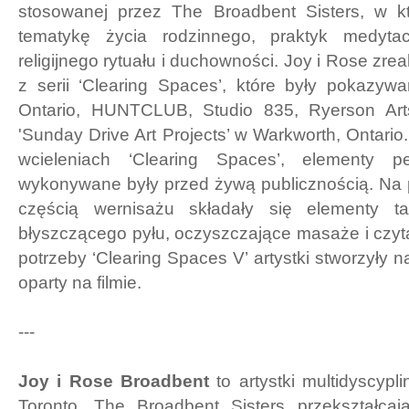
stosowanej przez The Broadbent Sisters, w któ
tematykę życia rodzinnego, praktyk medytacy
religijnego rytuału i duchowności. Joy i Rose zre
z serii ‘Clearing Spaces’, które były pokazyw
Ontario, HUNTCLUB, Studio 835, Ryerson Art
'Sunday Drive Art Projects’ w Warkworth, Ontari
wcieleniach ‘Clearing Spaces’, elementy p
wykonywane były przed żywą publicznością. Na
częścią wernisażu składały się elementy ta
błyszczącego pyłu, oczyszczające masaże i czytan
potrzeby ‘Clearing Spaces V’ artystki stworzyły 
oparty na filmie.
---
Joy i Rose Broadbent
to artystki multidyscyp
Toronto. The Broadbent Sisters przekształca