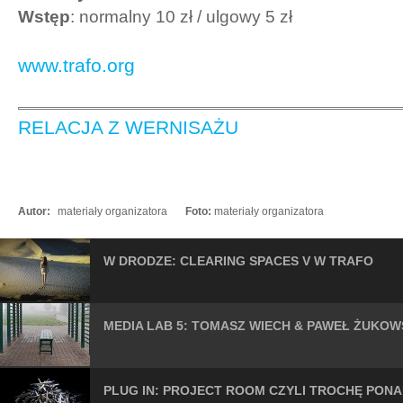
Wstęp
: normalny 10 zł / ulgowy 5 zł
www.trafo.org
RELACJA Z WERNISAŻU
Autor:
materiały organizatora
Foto:
materiały organizatora
W DRODZE: CLEARING SPACES V W TRAFO
MEDIA LAB 5: TOMASZ WIECH & PAWEŁ ŻUKOW
PLUG IN: PROJECT ROOM CZYLI TROCHĘ PONA